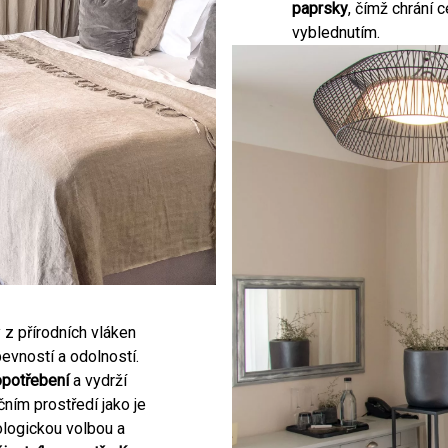
paprsky
, čímž chrání 
vyblednutím.
 z přírodních vláken
pevností a odolností.
opotřebení
a vydrží
ním prostředí jako je
ologickou volbou a