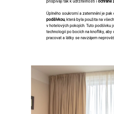
přispívají tak k udržitelnosti i
ochraně ž
Úplného soukromí a zatemnění je pak
podšívkou
, která byla použita na všec
v hotelových pokojích. Tuto podšívku js
technologií po bocích na knoflíky, aby
pracovat a látky se navzájem neprověš