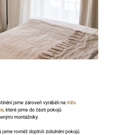
 stínění jsme zároveň vyráběli na
míru
ce
, které jsme do části pokojů
ušenými montážníky.
 jsme rovněž doplnili zútulnění pokojů