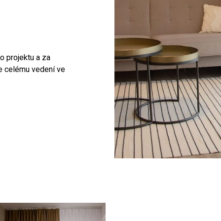
o projektu a za
e celému vedení ve