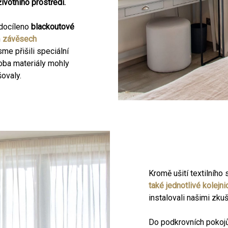
ivotního prostředí.
 docíleno
blackoutové
h
závěsech
me přišili speciální
 oba materiály mohly
ovaly.
Kromě ušití textilního
také jednotlivé kolejni
instalovali našimi zk
Do podkrovních pokojů