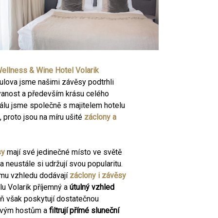
ellness & Wine Hotel Volarik
lova jsme našimi závěsy podtrhli
ovanost a především krásu celého
iálu jsme společně s majitelem hotelu
, proto jsou na míru ušité
záclony a
sy
mají své jedinečné místo ve světě
a neustále si udržují svou popularitu.
mu vzhledu dodávají
záclony i závěsy
lu Volarik příjemný a
útulný vzhled
eň však poskytují dostatečnou
ovým hostům a
filtrují přímé sluneční