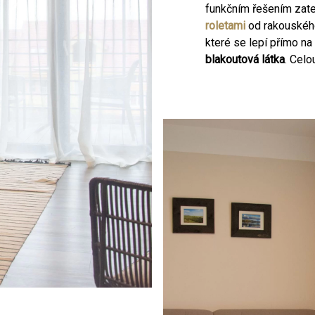
funkčním řešením zat
roletami
od rakouského
které se lepí přímo na
blakoutová látka
. Celo