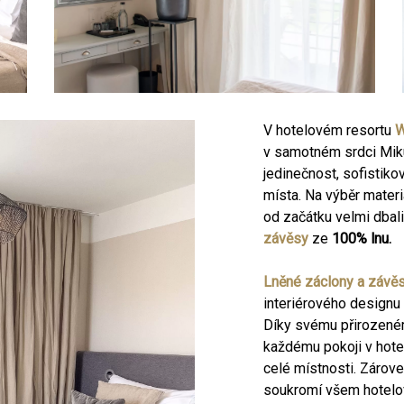
V hotelovém resortu
W
v samotném srdci Miku
jedinečnost, sofistik
místa. Na výběr mater
od začátku velmi dbali
závěsy
ze
100% lnu.
Lněné záclony a závě
interiérového designu 
Díky svému přirozené
každému pokoji v hote
celé místnosti. Zárov
soukromí všem hotel