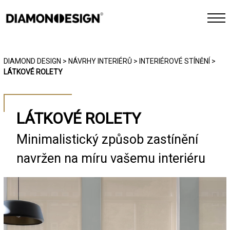
INTERIÉR
DIAMOND DESIGN
>
NÁVRHY INTERIÉRŮ
>
INTERIÉROVÉ STÍNĚNÍ
>
LÁTKOVÉ ROLETY
EXTERIÉR
CHYTRÁ DOMÁCNOST
LÁTKOVÉ ROLETY
REFERENCE
Minimalistický způsob zastínění
navržen na míru vašemu interiéru
FOTOGALERIE
JAK PRACUJEME
KONTAKT