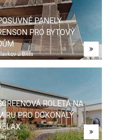
POSUVNÉ PANELY
RENSON PRO BYTOVÝ
DŮM
lavkov u Brna
SCREENOVÁ ROLETA NA
MÍRU PRO DOKONALÝ
RELAX
lín