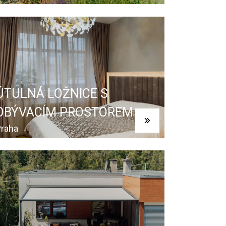
ÚTULNÁ LOŽNICE S
OBÝVACÍM PROSTOREM
raha