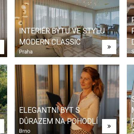
INTERIÉR BYTU VE STYLU
MODERN CLASSIC
Praha
S
ELEGANTNÍ BYT S
DŮRAZEM NA POHODLÍ
Brno
Z