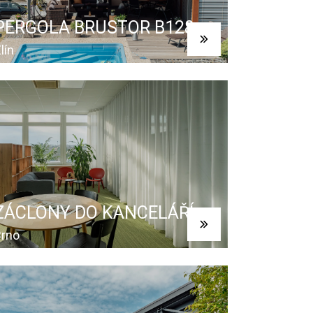
PERGOLA BRUSTOR B128
lín
ZÁCLONY DO KANCELÁŘÍ
Brno