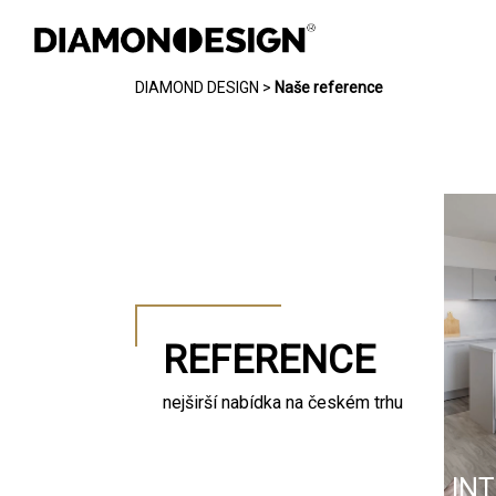
DIAMOND DESIGN
>
Naše reference
INTERIÉR
EXTERIÉR
CHYTRÁ DOMÁCNOST
REFERENCE
REFERENCE
FOTOGALERIE
nejširší nabídka na českém trhu
JAK PRACUJEME
KONTAKT
INT