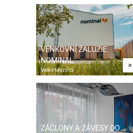
VENKOVNÍ ŽALUZIE
NOMINAL
Velké Meziříčí
ZÁCLONY A ZÁVĚSY DO