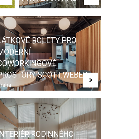
LÁTKOVÉ ROLETY PRO
MODERNÍ
COWORKINGOVÉ
PROSTORY SCOTT.WEBER
raha
INTERIÉR RODINNÉHO