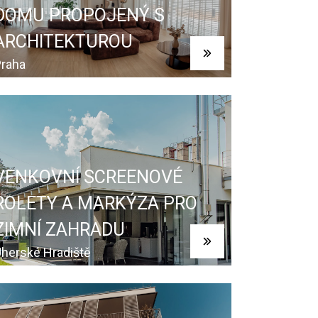
DOMU PROPOJENÝ S
ARCHITEKTUROU
raha
VENKOVNÍ SCREENOVÉ
ROLETY A MARKÝZA PRO
ZIMNÍ ZAHRADU
herské Hradiště