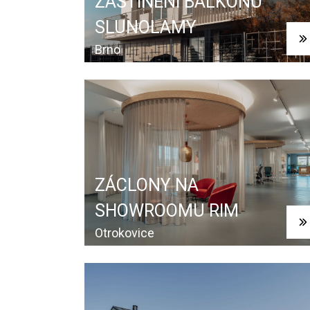
ZASTÍNĚNÍ BALKONU
SLUNOLAMY
Brno
ZÁCLONY NA
SHOWROOMU RIM
Otrokovice