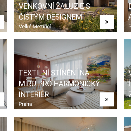
VENKOVNÍ ŽALUZIE S
ČISTÝM DESIGNEM
Velké Meziříčí
P
TEXTILNÍ STÍNĚNÍ NA
MÍRU PRO HARMONICKÝ
INTERIÉR
Praha
U