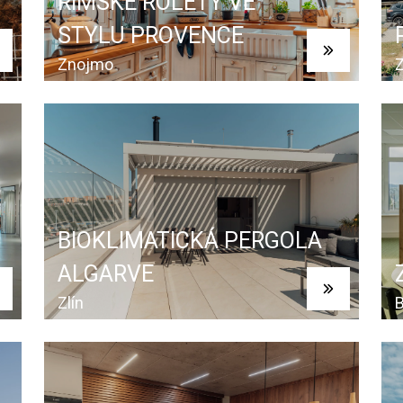
ŘÍMSKÉ ROLETY VE
STYLU PROVENCE
Znojmo
Z
BIOKLIMATICKÁ PERGOLA
ALGARVE
Zlín