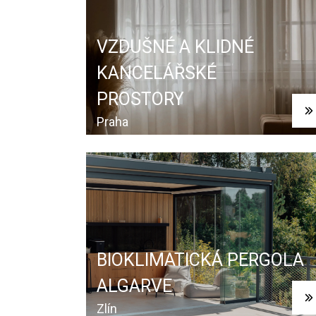
VZDUŠNÉ A KLIDNÉ
KANCELÁŘSKÉ
PROSTORY
Praha
BIOKLIMATICKÁ PERGOLA
ALGARVE
Zlín