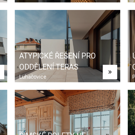
ATYPICKÉ ŘEŠENÍ PRO
ODDĚLENÍ TERAS
Luhačovice
P