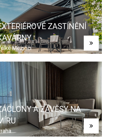
EXTERIÉROVÉ ZASTÍNĚNÍ
KAVÁRNY
elké Meziříčí
ZÁCLONY A ZÁVĚSY NA
MÍRU
raha