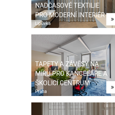
NADČASOVÉ TEXTILIE
PRO MODERNÍ INTERIÉR
Lipůvka
TAPETY A ZÁVĚSY NA
MÍRU PRO KANCELÁŘE A
ŠKOLICÍ CENTRUM
Praha