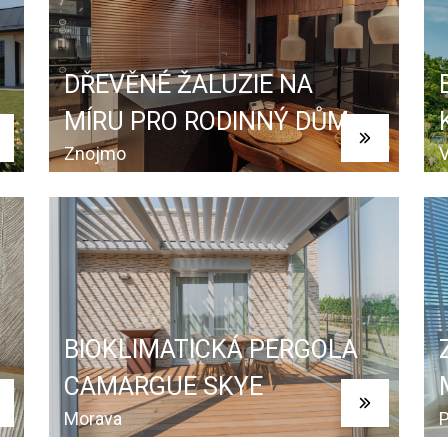
DŘEVĚNÉ ŽALUZIE NA
MÍRU PRO RODINNÝ DŮM
Znojmo
V
BIOKLIMATICKÁ PERGOLA
CAMARGUE SKYE
Morava
P