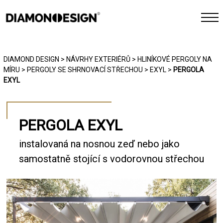
INTERIÉR
DIAMOND DESIGN
>
NÁVRHY EXTERIÉRŮ
>
HLINÍKOVÉ PERGOLY NA
MÍRU
>
PERGOLY SE SHRNOVACÍ STŘECHOU
>
EXYL
>
PERGOLA
EXTERIÉR
EXYL
CHYTRÁ DOMÁCNOST
PERGOLA EXYL
REFERENCE
instalovaná na nosnou zeď nebo jako
samostatně stojící s vodorovnou střechou
FOTOGALERIE
JAK PRACUJEME
KONTAKT