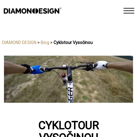
INTERIÉR
DIAMOND DESIGN
>
Blog
>
Cyklotour Vysočinou
EXTERIÉR
CHYTRÁ DOMÁCNOST
REFERENCE
FOTOGALERIE
JAK PRACUJEME
CYKLOTOUR
KONTAKT