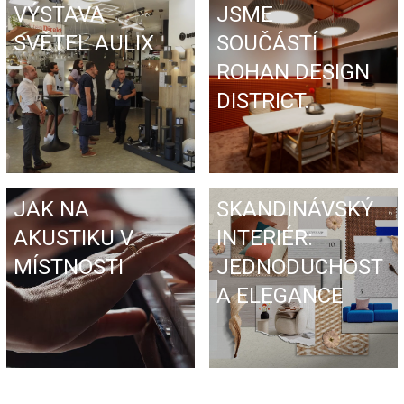
VÝSTAVA
JSME
SVĚTEL AULIX
SOUČÁSTÍ
ROHAN DESIGN
DISTRICT.
JAK NA
SKANDINÁVSKÝ
AKUSTIKU V
INTERIÉR:
MÍSTNOSTI
JEDNODUCHOST
A ELEGANCE