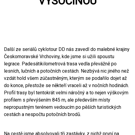
VYSOČINOU
NAJÍT SHOWROOM
Další ze seriálů cyklotour DD nás zavedl do malebné krajiny
Českomoravské Vrchoviny, kde jsme si užili spoustu
legrace. Padesátikilometrová trasa vedla převážně po
lesních, lučních a potočních cestách. Nezbývá nic jiného než
vzdát hold všem zúčastněným, kterým se podařilo dojet až
do konce, přestože se někteří vraceli až v nočních hodinách.
Profil trasy byl tentokrát velmi náročný a to nejen výškovým
profilem s převýšením 845 m, ale především místy
nepropustným terénem vedoucím po pěších turistických
cestách a nespočtu potočních brodů.
Na cestě jsme absolvovali tři zastávky, z nichž první na