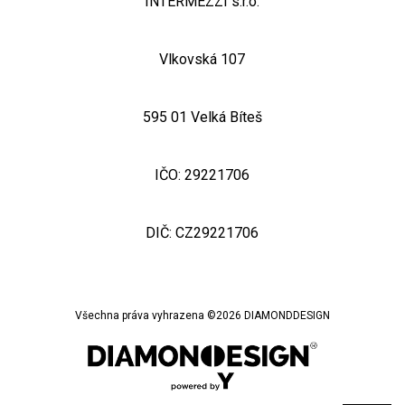
INTERMEZZI s.r.o.
Vlkovská 107
595 01 Velká Bíteš
IČO: 29221706
DIČ: CZ29221706
Všechna práva vyhrazena ©
2026
DIAMONDDESIGN