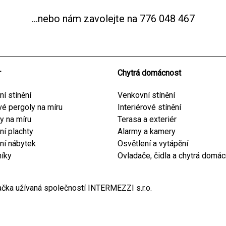
...nebo nám zavolejte na
776 048 467
r
Chytrá domácnost
í stínění
Venkovní stínění
vé pergoly na míru
Interiérové stínění
y na míru
Terasa a exteriér
í plachty
Alarmy a kamery
ní nábytek
Osvětlení a vytápění
níky
Ovladače, čidla a chytrá domá
čka užívaná společností INTERMEZZI s.r.o.