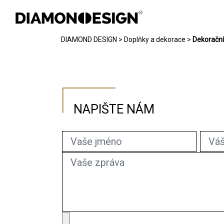
DIAMOND DESIGN
>
Doplňky a dekorace
>
Dekorační
INTERIÉR
EXTERIÉR
CHYTRÁ DOMÁCNOST
NAPIŠTE NÁM
REFERENCE
FOTOGALERIE
JAK PRACUJEME
KONTAKT