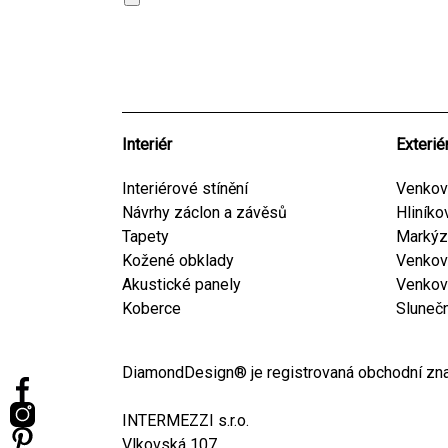
NAJÍT SHOWROOM
Interiér
Exterié
Interiérové stínění
Venkovn
Návrhy záclon a závěsů
Hliníko
Tapety
Markýz
Kožené obklady
Venkovn
Akustické panely
Venkov
Koberce
Sluneč
DiamondDesign® je registrovaná obchodní zna
INTERMEZZI s.r.o.
Vlkovská 107