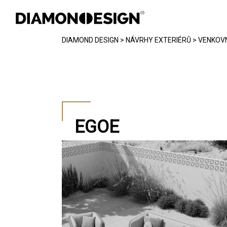
DIAMOND DESIGN
>
NÁVRHY EXTERIÉRŮ
>
VENKOVN
INTERIÉR
EXTERIÉR
CHYTRÁ DOMÁCNOST
EGOE
REFERENCE
FOTOGALERIE
JAK PRACUJEME
KONTAKT