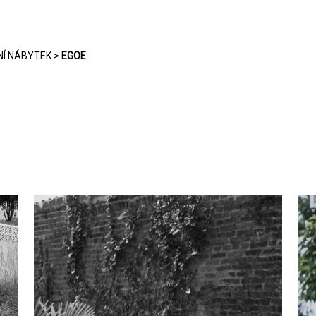
Í NÁBYTEK
>
EGOE