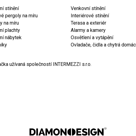
í stínění
Venkovní stínění
vé pergoly na míru
Interiérové stínění
y na míru
Terasa a exteriér
í plachty
Alarmy a kamery
ní nábytek
Osvětlení a vytápění
níky
Ovladače, čidla a chytrá domá
čka užívaná společností INTERMEZZI s.r.o.