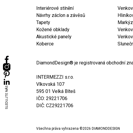
Interiérové stínění
Venkovn
Návrhy záclon a závěsů
Hliníko
Tapety
Markýz
Kožené obklady
Venkovn
Akustické panely
Venkov
Koberce
Sluneč
DiamondDesign® je registrovaná obchodní zna
INTERMEZZI s.r.o.
Vlkovská 107
SLEDUJTE NÁS
595 01 Velká Bíteš
IČO: 29221706
DIČ: CZ29221706
Všechna práva vyhrazena ©
2026
DIAMONDDESIGN