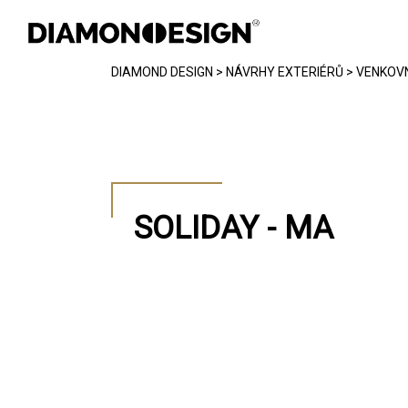
DIAMOND DESIGN
>
NÁVRHY EXTERIÉRŮ
>
VENKOVN
INTERIÉR
EXTERIÉR
CHYTRÁ DOMÁCNOST
SOLIDAY - MA
REFERENCE
FOTOGALERIE
JAK PRACUJEME
KONTAKT