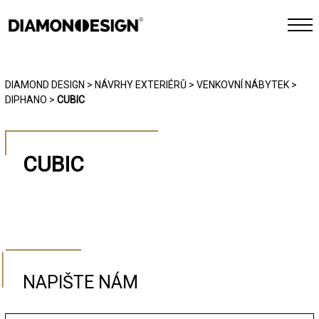
INTERIÉR
DIAMOND DESIGN
>
NÁVRHY EXTERIÉRŮ
>
VENKOVNÍ NÁBYTEK
>
DIPHANO
>
CUBIC
EXTERIÉR
CHYTRÁ DOMÁCNOST
CUBIC
REFERENCE
FOTOGALERIE
JAK PRACUJEME
NAPIŠTE NÁM
KONTAKT