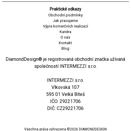
Praktické odkazy
Obchodní podmínky
Jak pracujeme
Výpis komerčních realizací
Kariéra
O nás
Kontakt
Blog
DiamondDesign® je registrovaná obchodní značka užívaná
společností INTERMEZZI s.r.o.
INTERMEZZI s.r.o.
Vlkovská 107
595 01 Velká Bíteš
IČO: 29221706
DIČ: CZ29221706
Všechna práva vyhrazena ©
2026
DIAMONDDESIGN