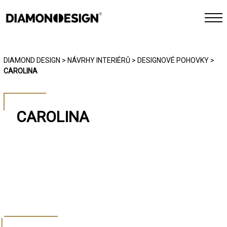
INTERIÉR
DIAMOND DESIGN
>
NÁVRHY INTERIÉRŮ
>
DESIGNOVÉ POHOVKY
>
CAROLINA
EXTERIÉR
CHYTRÁ DOMÁCNOST
CAROLINA
REFERENCE
FOTOGALERIE
JAK PRACUJEME
KONTAKT