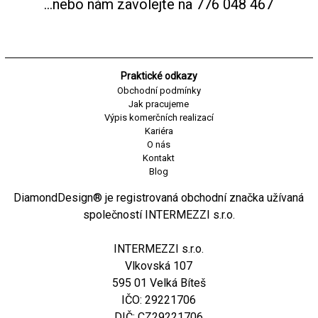
...nebo nám zavolejte na
776 048 467
Praktické odkazy
Obchodní podmínky
Jak pracujeme
Výpis komerčních realizací
Kariéra
O nás
Kontakt
Blog
DiamondDesign® je registrovaná obchodní značka užívaná
společností INTERMEZZI s.r.o.
INTERMEZZI s.r.o.
Vlkovská 107
595 01 Velká Bíteš
IČO: 29221706
DIČ: CZ29221706