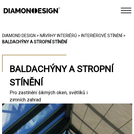
INTERIÉR
DIAMOND DESIGN
>
NÁVRHY INTERIÉRŮ
>
INTERIÉROVÉ STÍNĚNÍ
>
BALDACHÝNY A STROPNÍ STÍNĚNÍ
EXTERIÉR
CHYTRÁ DOMÁCNOST
BALDACHÝNY A STROPNÍ
REFERENCE
STÍNĚNÍ
Pro zastínění šikmých oken, světlíků i
FOTOGALERIE
zimních zahrad
JAK PRACUJEME
KONTAKT