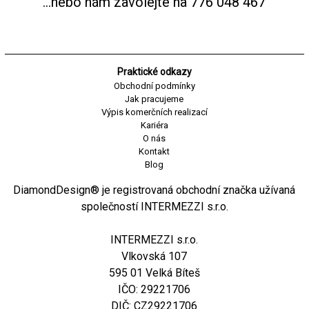
...nebo nám zavolejte na
776 048 467
Praktické odkazy
Obchodní podmínky
Jak pracujeme
Výpis komerčních realizací
Kariéra
O nás
Kontakt
Blog
DiamondDesign® je registrovaná obchodní značka užívaná
společností INTERMEZZI s.r.o.
INTERMEZZI s.r.o.
Vlkovská 107
595 01 Velká Bíteš
IČO: 29221706
DIČ: CZ29221706