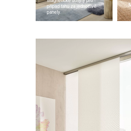
Magnetické úchyty pro
M
případ tahu za jednotlivé
panely.