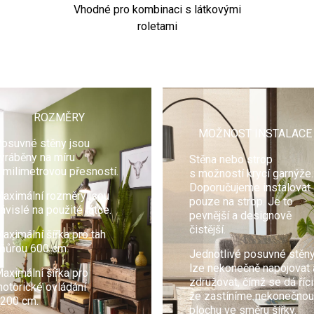
Vhodné pro kombinaci s látkovými
roletami
ROZMĚRY
MOŽNOST INSTALACE
osuvné stěny jsou
yráběny na míru
Stěna nebo strop
 milimetrovou přesností.
s možností krycí garnýže.
Doporučujeme instalovat
aximální rozměry jsou
pouze na strop. Je to
ávislé na použité látce.
pevnější a designově
čistější.
aximální šířka pro tah
ňůrou 600 cm.
Jednotlivé posuvné stěn
lze nekonečně napojovat 
aximální šířka pro
združovat, čímž se dá říci
otorické ovládání
že zastíníme nekonečno
200 cm.
plochu ve směru šířky.