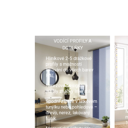
VODÍCÍ PROFILY A
DOPLŇKY
Hliníkové 2-5 drážkové
P
profily s možností
v
lakování do všech barev
s
RAL.
M
Nerezové designové
z
profily značky Interstil.
M
Spodní zátěže v látkovém
š
tunýlku nebo pohledové –
M
dřevo, nerez, lakovaný
m
hliník.
1