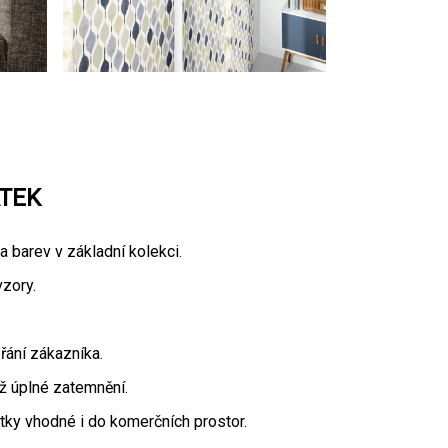
TEK
a barev v základní kolekci.
vzory.
přání zákazníka.
ž úplné zatemnění.
átky vhodné i do komerčních prostor.