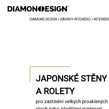
DIAMOND DESIGN
>
NÁVRHY INTERIÉRŮ
>
INTERIÉR
INTERIÉR
EXTERIÉR
CHYTRÁ DOMÁCNOST
REFERENCE
JAPONSKÉ STĚNY
FOTOGALERIE
A ROLETY
JAK PRACUJEME
pro zastínění velkých prosklených
KONTAKT
ploch nebo předělení místností