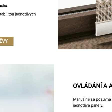
achu.
abilitou jednotlivých
ĚVY
OVLÁDÁNÍ A 
Manuálně se posuvné 
jednotlivé panely.