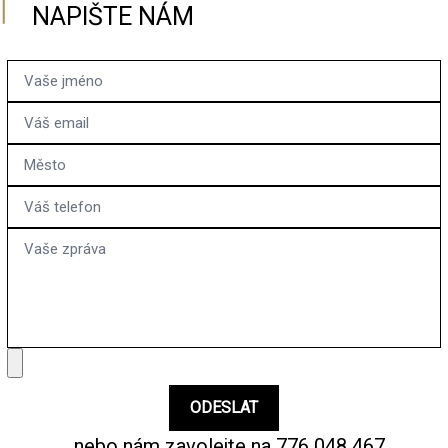
NAPIŠTE NÁM
...nebo nám zavolejte na
776 048 467