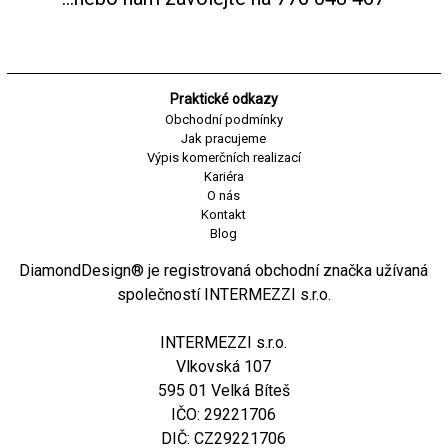
Praktické odkazy
Obchodní podmínky
Jak pracujeme
Výpis komerčních realizací
Kariéra
O nás
Kontakt
Blog
DiamondDesign® je registrovaná obchodní značka užívaná
společností INTERMEZZI s.r.o.
INTERMEZZI s.r.o.
Vlkovská 107
595 01 Velká Bíteš
IČO: 29221706
DIČ: CZ29221706